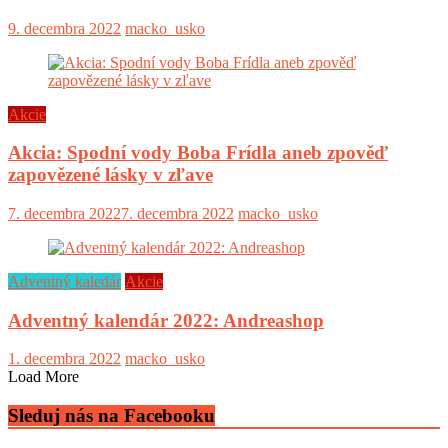
9. decembra 2022
macko_usko
Akcie
Akcia: Spodní vody Boba Frídla aneb zpověď
zapovězené lásky v zľave
7. decembra 2022
7. decembra 2022
macko_usko
Adventný kaledár
Akcie
Adventný kalendár 2022: Andreashop
1. decembra 2022
macko_usko
Load More
Sleduj nás na Facebooku