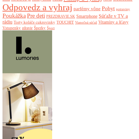
Odpovedz a vyhraj
Pobyt
parfémy vône
potraviny
Poukážka
Pre deti
Súťaže v TV a
Smartphone
PREZDRAVIE.SK
rádiu
Torty koláče cukrovinky
Vitamíny a šťavy
TOUCHIT
Vianočná súťaž
Vstupenky
Šperky
zdravie
Šport