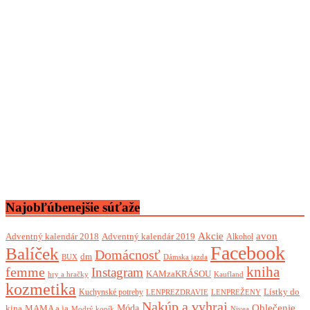
Najobľúbenejšie súťaže
Akcie
avon
Adventný kalendár 2018
Adventný kalendár 2019
Alkohol
Facebook
Balíček
Domácnosť
dm
BUX
Dámska jazda
femme
kniha
Instagram
KAMzaKRÁSOU
Kaufland
hry a hračky
kozmetika
Lístky do
Kuchynské potreby
LENPREZDRAVIE
LENPREŽENY
Nakúp a vyhraj
Oblečenie
Móda
kina
MAMA a ja
Modrý koník
Nivea