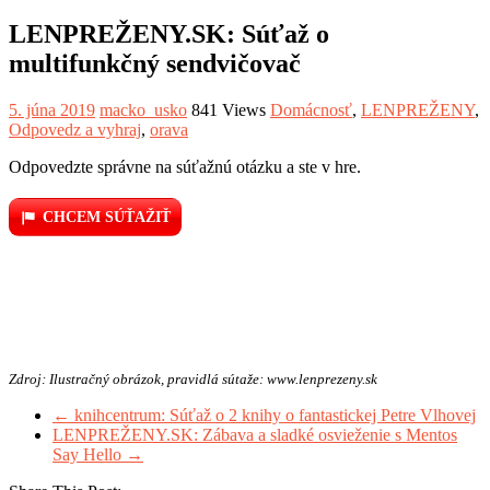
LENPREŽENY.SK: Súťaž o
multifunkčný sendvičovač
5. júna 2019
macko_usko
841 Views
Domácnosť
,
LENPREŽENY
,
Odpovedz a vyhraj
,
orava
Odpovedzte správne na súťažnú otázku a ste v hre.
CHCEM SÚŤAŽIŤ
Zdroj: Ilustračný obrázok, pravidlá sútaže: www.lenprezeny.sk
←
knihcentrum: Súťaž o 2 knihy o fantastickej Petre Vlhovej
LENPREŽENY.SK: Zábava a sladké osvieženie s Mentos
Say Hello
→