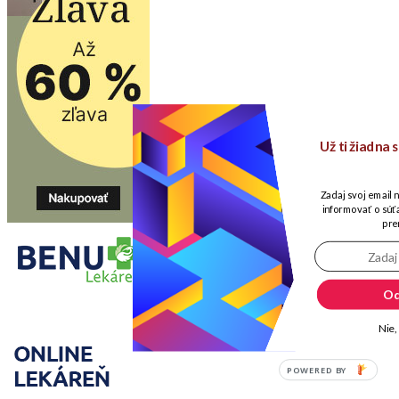
Už ti žiadna
Zadaj svoj email 
informovať o súťa
pre
Od
Nie,