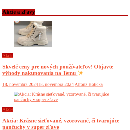
Akcie a zľavy
Akcie
Skvelé ceny pre nových používateľov! Objavte
výhody nakupovania na Temu
18. novembra 2024
18. novembra 2024
Alfonz Botička
Akcie
Akcia: Krásne sieťované, vzorované, či tvarujúce
pančuchy v super zľave