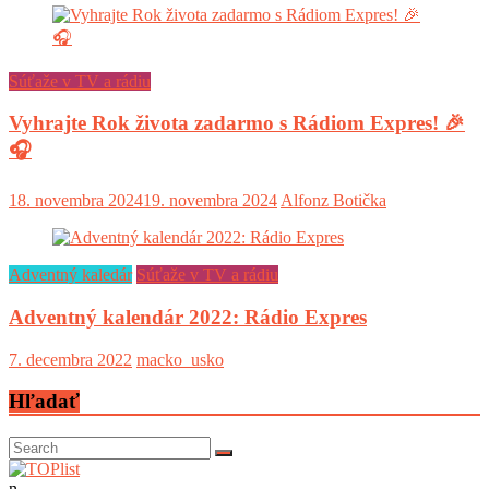
Súťaže v TV a rádiu
Vyhrajte Rok života zadarmo s Rádiom Expres! 🎉
🎧
18. novembra 2024
19. novembra 2024
Alfonz Botička
Adventný kaledár
Súťaže v TV a rádiu
Adventný kalendár 2022: Rádio Expres
7. decembra 2022
macko_usko
Hľadať
n