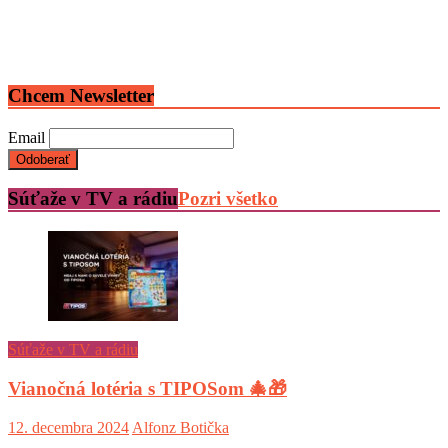
Chcem Newsletter
Email
Súťaže v TV a rádiu
Pozri všetko
Súťaže v TV a rádiu
Vianočná lotéria s TIPOSom 🎄🎁
12. decembra 2024
Alfonz Botička