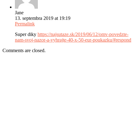
Jane
13. septembra 2019 at 19:19
Permalink
Super diky
https://najsutaze.sk/2019/06/12/omv-povedzte-
nam-svoj-nazor-a-vyhrajte-40-x-50-eur-poukazku/#respond
Comments are closed.