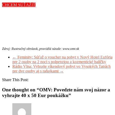
CHCEM SÚŤAŽIŤ
Zdroj: Ilustračný obrázok, pravidlá sútaže: www.omv.sk
←
Feminity: Súťaž o voucher na pobyt v Nový Hotel Eufória
pre 2 osoby na 2 noci s polpenziou a kozmentické balíčky
Rádio Vlna: Vyhrajte víkendový pobyt vo Vysokých Tatrách
pre dve osoby aj s raňajkami
→
Share This Post:
One thought on “
OMV: Povedzte nám svoj názor a
vyhrajte 40 x 50 Eur poukážku
”