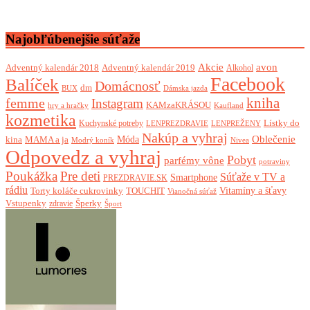
Najobľúbenejšie súťaže
Akcie
avon
Adventný kalendár 2018
Adventný kalendár 2019
Alkohol
Facebook
Balíček
Domácnosť
dm
BUX
Dámska jazda
femme
kniha
Instagram
KAMzaKRÁSOU
Kaufland
hry a hračky
kozmetika
Lístky do
Kuchynské potreby
LENPREZDRAVIE
LENPREŽENY
Nakúp a vyhraj
Oblečenie
Móda
kina
MAMA a ja
Modrý koník
Nivea
Odpovedz a vyhraj
Pobyt
parfémy vône
potraviny
Poukážka
Pre deti
Súťaže v TV a
Smartphone
PREZDRAVIE.SK
rádiu
Torty koláče cukrovinky
Vitamíny a šťavy
TOUCHIT
Vianočná súťaž
Vstupenky
Šperky
zdravie
Šport