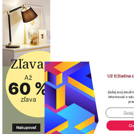
Už ti žiadna
Zadaj svoj email 
informovať o súťa
pre
Od