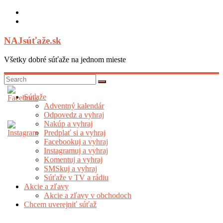
Skip
to
content
NAJsúťaže.sk
Všetky dobré súťaže na jednom mieste
Súťaže
Adventný kalendár
Odpovedz a vyhraj
Nakúp a vyhraj
Predplať si a vyhraj
Facebookuj a vyhraj
Instagramuj a vyhraj
Komentuj a vyhraj
SMSkuj a vyhraj
Súťaže v TV a rádiu
Akcie a zľavy
Akcie a zľavy v obchodoch
Chcem uverejniť súťaž