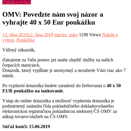
Nakúp a vyhraj
OMV: Povedzte nám svoj názor a
vyhrajte 40 x 50 Eur poukážku
12. júna 2019
12. júna 2019
macko_usko
1198 Views
Nakúp a
vyhraj
,
Poukážka
Vážený zákazník,
ďakujeme za Vašu pomoc pri snahe zlepšiť služby na našich
čerpacích staniciach.
Dotazník, ktorý vypĺňate je anonymný a nezaberie Vám viac ako 7
minút.
Po vyplnení dotazníka budete zaradený do žrebovania o
40 x 50
EUR poukážku na tankovanie
.
Vstup do online dotazníka a možnosť vyplnenia dotazníka je
podmienený zadaním čísla pokladničného dokladuvydaného
elektronickou registračnou pokladnicou niektorej ČS OMV za
nákup tovarov/služieb na ČS OMV.
Súťaž končí: 15.06.2019