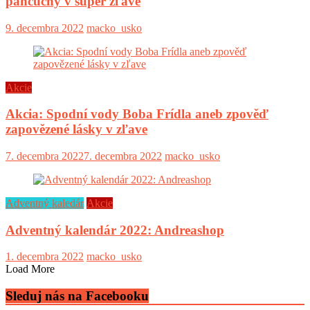
pančuchy v super zľave
9. decembra 2022
macko_usko
Akcie
Akcia: Spodní vody Boba Frídla aneb zpověď
zapovězené lásky v zľave
7. decembra 2022
7. decembra 2022
macko_usko
Adventný kaledár
Akcie
Adventný kalendár 2022: Andreashop
1. decembra 2022
macko_usko
Load More
Sleduj nás na Facebooku