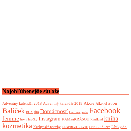
Najobľúbenejšie súťaže
Akcie
avon
Adventný kalendár 2018
Adventný kalendár 2019
Alkohol
Facebook
Balíček
Domácnosť
dm
BUX
Dámska jazda
femme
kniha
Instagram
KAMzaKRÁSOU
Kaufland
hry a hračky
kozmetika
Lístky do
Kuchynské potreby
LENPREZDRAVIE
LENPREŽENY