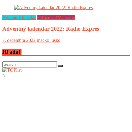
Adventný kaledár
Súťaže v TV a rádiu
Adventný kalendár 2022: Rádio Expres
7. decembra 2022
macko_usko
Hľadať
n