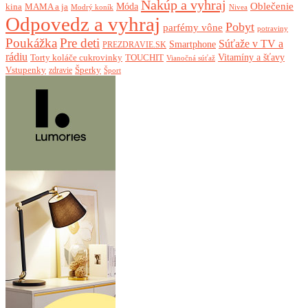
Nakúp a vyhraj
Oblečenie
Móda
kina
MAMA a ja
Modrý koník
Nivea
Odpovedz a vyhraj
Pobyt
parfémy vône
potraviny
Poukážka
Pre deti
Súťaže v TV a
Smartphone
PREZDRAVIE.SK
rádiu
Torty koláče cukrovinky
Vitamíny a šťavy
TOUCHIT
Vianočná súťaž
Vstupenky
Šperky
zdravie
Šport