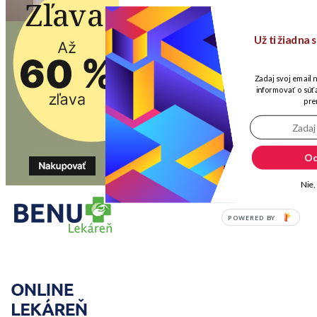
Už ti žiadna
Zadaj svoj email 
informovať o súťa
pre
Od
Nie,