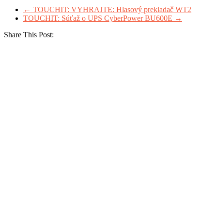
←
TOUCHIT: VYHRAJTE: Hlasový prekladač WT2
TOUCHIT: Súťaž o UPS CyberPower BU600E
→
Share This Post: