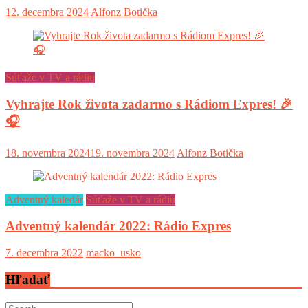
12. decembra 2024
Alfonz Botička
Súťaže v TV a rádiu
Vyhrajte Rok života zadarmo s Rádiom Expres! 🎉
🎧
18. novembra 2024
19. novembra 2024
Alfonz Botička
Adventný kaledár
Súťaže v TV a rádiu
Adventný kalendár 2022: Rádio Expres
7. decembra 2022
macko_usko
Hľadať