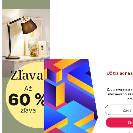
Už ti žiadna
Zadaj svoj email 
informovať o súťa
pre
Od