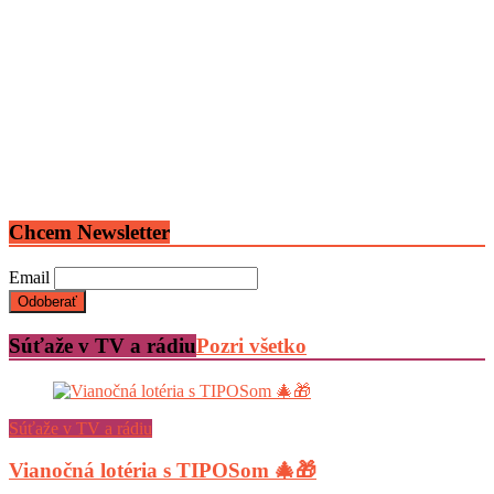
Chcem Newsletter
Email
Súťaže v TV a rádiu
Pozri všetko
Súťaže v TV a rádiu
Vianočná lotéria s TIPOSom 🎄🎁