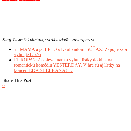
Zdroj: Ilustračný obrázok, pravidlá sútaže: www.expres.sk
←
MAMA a ja: LETO s Kauflandom: SÚŤAŽ! Zapojte sa a
vyhrajte bazén
EUROPA2: Zaspievaj nám a vyhraj lístky do kina na
romantickú komédiu YESTERDAY. V hre sú aj lístky na
koncert EDA SHEERANA!
→
Share This Post:
0