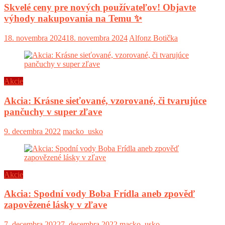
Skvelé ceny pre nových používateľov! Objavte
výhody nakupovania na Temu ✨
18. novembra 2024
18. novembra 2024
Alfonz Botička
Akcie
Akcia: Krásne sieťované, vzorované, či tvarujúce
pančuchy v super zľave
9. decembra 2022
macko_usko
Akcie
Akcia: Spodní vody Boba Frídla aneb zpověď
zapovězené lásky v zľave
7. decembra 2022
7. decembra 2022
macko_usko