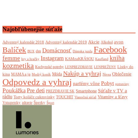
Najobľúbenejšie súťaže
Akcie
avon
Adventný kalendár 2018
Adventný kalendár 2019
Alkohol
Facebook
Balíček
Domácnosť
dm
BUX
Dámska jazda
femme
kniha
Instagram
KAMzaKRÁSOU
Kaufland
hry a hračky
kozmetika
Lístky do
Kuchynské potreby
LENPREZDRAVIE
LENPREŽENY
Nakúp a vyhraj
Oblečenie
Móda
kina
MAMA a ja
Modrý koník
Nivea
Odpovedz a vyhraj
Pobyt
parfémy vône
potraviny
Poukážka
Pre deti
Súťaže v TV a
Smartphone
PREZDRAVIE.SK
rádiu
Torty koláče cukrovinky
Vitamíny a šťavy
TOUCHIT
Vianočná súťaž
Vstupenky
Šperky
zdravie
Šport