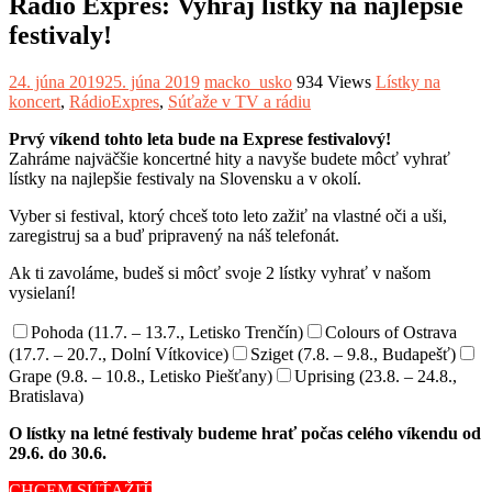
Rádio Expres: Vyhraj lístky na najlepšie
festivaly!
24. júna 2019
25. júna 2019
macko_usko
934 Views
Lístky na
koncert
,
RádioExpres
,
Súťaže v TV a rádiu
Prvý víkend tohto leta bude na Exprese festivalový!
Zahráme najväčšie koncertné hity a navyše budete môcť vyhrať
lístky na najlepšie festivaly na Slovensku a v okolí.
Vyber si festival, ktorý chceš toto leto zažiť na vlastné oči a uši,
zaregistruj sa a buď pripravený na náš telefonát.
Ak ti zavoláme, budeš si môcť svoje 2 lístky vyhrať v našom
vysielaní!
Pohoda (11.7. – 13.7., Letisko Trenčín)
Colours of Ostrava
(17.7. – 20.7., Dolní Vítkovice)
Sziget (7.8. – 9.8., Budapešť)
Grape (9.8. – 10.8., Letisko Piešťany)
Uprising (23.8. – 24.8.,
Bratislava)
O lístky na letné festivaly budeme hrať počas celého víkendu od
29.6. do 30.6.
CHCEM SÚŤAŽIŤ