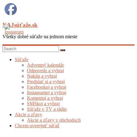
Skip
to
content
NAJsúťaže.sk
Všetky dobré súťaže na jednom mieste
Súťaže
Adventný kalendár
Odpovedz a vyhraj
Nakúp a vyhraj
Predplať si a vyhraj
Facebookuj a vyhraj
Instagramuj a vyhraj
Komentuj a vyhraj
SMSkuj a vyhraj
Súťaže v TV a rádiu
Akcie a zľavy
Akcie a zľavy v obchodoch
Chcem uverejniť súťaž