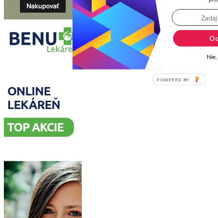
Od
Nie,