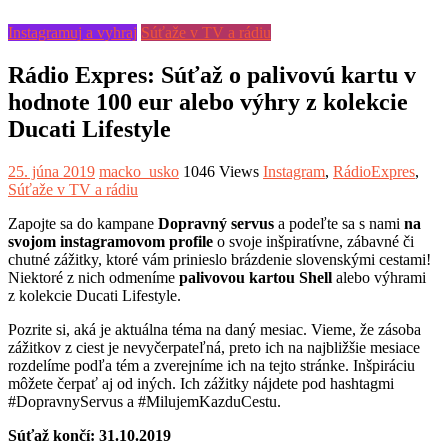
Instagramuj a vyhraj
Súťaže v TV a rádiu
Rádio Expres: Súťaž o palivovú kartu v
hodnote 100 eur alebo výhry z kolekcie
Ducati Lifestyle
25. júna 2019
macko_usko
1046 Views
Instagram
,
RádioExpres
,
Súťaže v TV a rádiu
Zapojte sa do kampane
Dopravný servus
a podeľte sa s nami
na
svojom instagramovom profile
o svoje inšpiratívne, zábavné či
chutné zážitky, ktoré vám prinieslo brázdenie slovenskými cestami!
Niektoré z nich odmeníme
palivovou kartou Shell
alebo výhrami
z kolekcie Ducati Lifestyle.
Pozrite si, aká je aktuálna téma na daný mesiac. Vieme, že zásoba
zážitkov z ciest je nevyčerpateľná, preto ich na najbližšie mesiace
rozdelíme podľa tém a zverejníme ich na tejto stránke. Inšpiráciu
môžete čerpať aj od iných. Ich zážitky nájdete pod hashtagmi
#DopravnyServus a #MilujemKazduCestu.
Súťaž končí: 31.10.2019