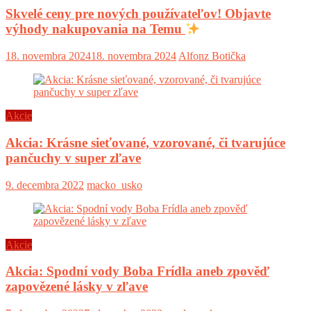
Skvelé ceny pre nových používateľov! Objavte
výhody nakupovania na Temu
18. novembra 2024
18. novembra 2024
Alfonz Botička
Akcie
Akcia: Krásne sieťované, vzorované, či tvarujúce
pančuchy v super zľave
9. decembra 2022
macko_usko
Akcie
Akcia: Spodní vody Boba Frídla aneb zpověď
zapovězené lásky v zľave