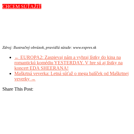
CHCEM SÚŤAŽIŤ
Zdroj: Ilustračný obrázok, pravidlá sútaže: www.expres.sk
←
EUROPA2: Zaspievaj nám a vyhraj lístky do kina na
romantickú komédiu YESTERDAY. V hre sú aj lístky na
koncert EDA SHEERANA!
Maškrtná veverka: Letná súťaž o mega balíček od Maškrtnej
veverky
→
Share This Post: