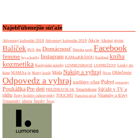
Najobľúbenejšie súťaže
Akcie
avon
Adventný kalendár 2018
Adventný kalendár 2019
Alkohol
Facebook
Balíček
Domácnosť
dm
BUX
Dámska jazda
femme
kniha
Instagram
KAMzaKRÁSOU
Kaufland
hry a hračky
kozmetika
Lístky do
Kuchynské potreby
LENPREZDRAVIE
LENPREŽENY
Nakúp a vyhraj
Oblečenie
Móda
kina
MAMA a ja
Modrý koník
Nivea
Odpovedz a vyhraj
Pobyt
parfémy vône
potraviny
Poukážka
Pre deti
Súťaže v TV a
Smartphone
PREZDRAVIE.SK
rádiu
Torty koláče cukrovinky
Vitamíny a šťavy
TOUCHIT
Vianočná súťaž
Vstupenky
Šperky
zdravie
Šport