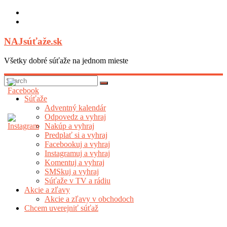
Skip
to
content
NAJsúťaže.sk
Všetky dobré súťaže na jednom mieste
Súťaže
Adventný kalendár
Odpovedz a vyhraj
Nakúp a vyhraj
Predplať si a vyhraj
Facebookuj a vyhraj
Instagramuj a vyhraj
Komentuj a vyhraj
SMSkuj a vyhraj
Súťaže v TV a rádiu
Akcie a zľavy
Akcie a zľavy v obchodoch
Chcem uverejniť súťaž