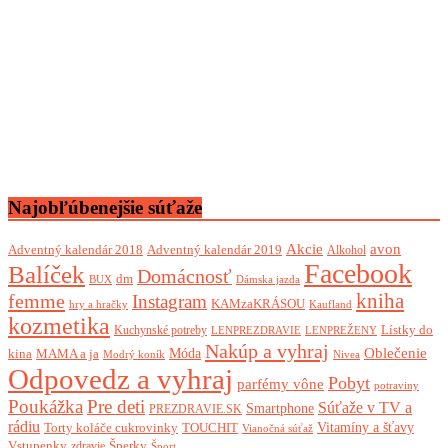
Najobľúbenejšie súťaže
Akcie
avon
Adventný kalendár 2018
Adventný kalendár 2019
Alkohol
Facebook
Balíček
Domácnosť
dm
BUX
Dámska jazda
femme
kniha
Instagram
KAMzaKRÁSOU
Kaufland
hry a hračky
kozmetika
Lístky do
Kuchynské potreby
LENPREZDRAVIE
LENPREŽENY
Nakúp a vyhraj
Oblečenie
Móda
kina
MAMA a ja
Modrý koník
Nivea
Odpovedz a vyhraj
Pobyt
parfémy vône
potraviny
Poukážka
Pre deti
Súťaže v TV a
Smartphone
PREZDRAVIE.SK
rádiu
Torty koláče cukrovinky
Vitamíny a šťavy
TOUCHIT
Vianočná súťaž
Vstupenky
Šperky
zdravie
Šport