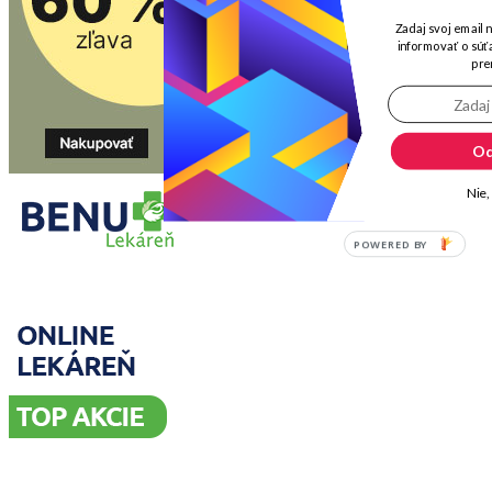
Zadaj svoj email 
informovať o súťa
pre
Od
Nie,