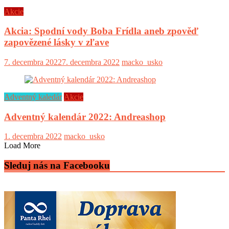
Akcie
Akcia: Spodní vody Boba Frídla aneb zpověď
zapovězené lásky v zľave
7. decembra 2022
7. decembra 2022
macko_usko
Adventný kaledár
Akcie
Adventný kalendár 2022: Andreashop
1. decembra 2022
macko_usko
Load More
Sleduj nás na Facebooku