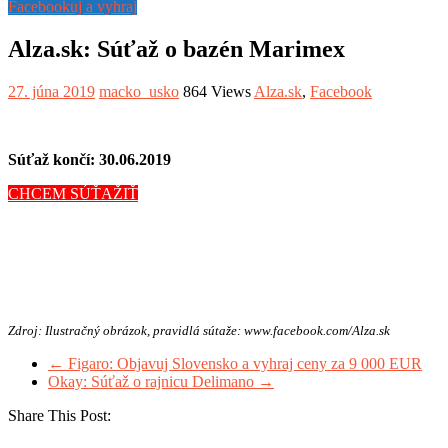
Facebookuj a vyhraj
Alza.sk: Súťaž o bazén Marimex
27. júna 2019
macko_usko
864 Views
Alza.sk
,
Facebook
Súťaž končí: 30.06.2019
CHCEM SÚŤAŽIŤ
Zdroj: Ilustračný obrázok, pravidlá sútaže: www.facebook.com/Alza.sk
←
Figaro: Objavuj Slovensko a vyhraj ceny za 9 000 EUR
Okay: Súťaž o rajnicu Delimano
→
Share This Post: