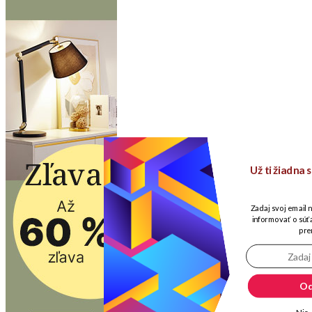
Už ti žiadna
Zadaj svoj email 
informovať o súťa
pre
Od