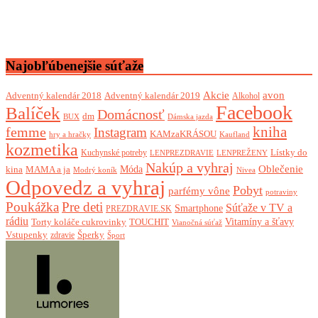
Najobľúbenejšie súťaže
Akcie
avon
Adventný kalendár 2018
Adventný kalendár 2019
Alkohol
Facebook
Balíček
Domácnosť
dm
BUX
Dámska jazda
femme
kniha
Instagram
KAMzaKRÁSOU
Kaufland
hry a hračky
kozmetika
Lístky do
Kuchynské potreby
LENPREZDRAVIE
LENPREŽENY
Nakúp a vyhraj
Oblečenie
Móda
kina
MAMA a ja
Modrý koník
Nivea
Odpovedz a vyhraj
Pobyt
parfémy vône
potraviny
Poukážka
Pre deti
Súťaže v TV a
Smartphone
PREZDRAVIE.SK
rádiu
Torty koláče cukrovinky
Vitamíny a šťavy
TOUCHIT
Vianočná súťaž
Vstupenky
Šperky
zdravie
Šport