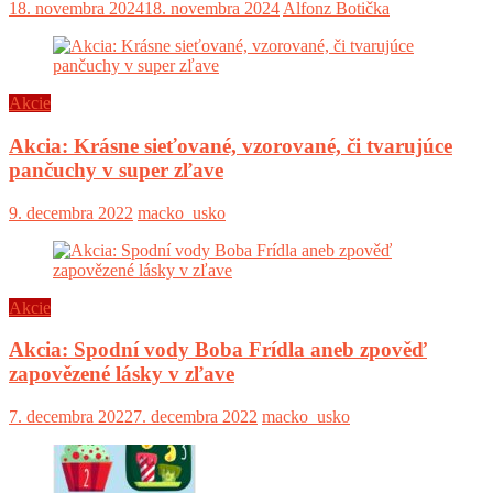
18. novembra 2024
18. novembra 2024
Alfonz Botička
Akcie
Akcia: Krásne sieťované, vzorované, či tvarujúce
pančuchy v super zľave
9. decembra 2022
macko_usko
Akcie
Akcia: Spodní vody Boba Frídla aneb zpověď
zapovězené lásky v zľave
7. decembra 2022
7. decembra 2022
macko_usko