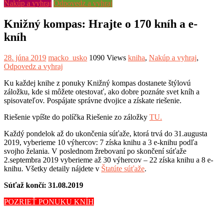
Nakúp a vyhraj
Odpovedz a vyhraj
Knižný kompas: Hrajte o 170 kníh a e-
kníh
28. júna 2019
macko_usko
1090 Views
kniha
,
Nakúp a vyhraj
,
Odpovedz a vyhraj
Ku každej knihe z ponuky Knižný kompas dostanete štýlovú
záložku, kde si môžete otestovať, ako dobre poznáte svet kníh a
spisovateľov. Pospájate správne dvojice a získate riešenie.
Riešenie vpíšte do políčka Riešenie zo záložky
TU.
Každý pondelok až do ukončenia súťaže, ktorá trvá do 31.augusta
2019, vyberieme 10 výhercov: 7 získa knihu a 3 e-knihu podľa
svojho želania. V poslednom žrebovaní po skončení súťaže
2.septembra 2019 vyberieme až 30 výhercov – 22 získa knihu a 8 e-
knihu. Všetky detaily nájdete v
Štatúte súťaže
.
Súťaž končí: 31.08.2019
POZRIEŤ PONUKU KNÍH