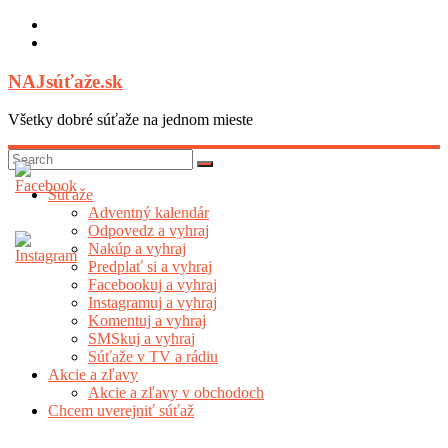
Skip
to
content
NAJsúťaže.sk
Všetky dobré súťaže na jednom mieste
Súťaže
Adventný kalendár
Odpovedz a vyhraj
Nakúp a vyhraj
Predplať si a vyhraj
Facebookuj a vyhraj
Instagramuj a vyhraj
Komentuj a vyhraj
SMSkuj a vyhraj
Súťaže v TV a rádiu
Akcie a zľavy
Akcie a zľavy v obchodoch
Chcem uverejniť súťaž