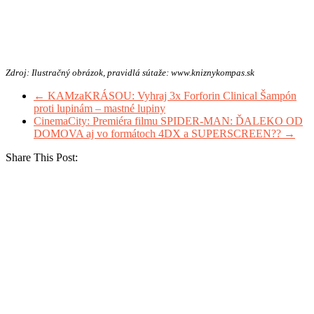
Zdroj: Ilustračný obrázok, pravidlá sútaže: www.kniznykompas.sk
←
KAMzaKRÁSOU: Vyhraj 3x Forforin Clinical Šampón
proti lupinám – mastné lupiny
CinemaCity: Premiéra filmu SPIDER-MAN: ĎALEKO OD
DOMOVA aj vo formátoch 4DX a SUPERSCREEN??
→
Share This Post: