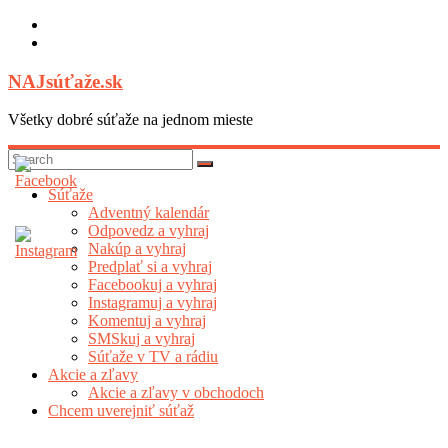
Skip
to
content
NAJsúťaže.sk
Všetky dobré súťaže na jednom mieste
Súťaže
Adventný kalendár
Odpovedz a vyhraj
Nakúp a vyhraj
Predplať si a vyhraj
Facebookuj a vyhraj
Instagramuj a vyhraj
Komentuj a vyhraj
SMSkuj a vyhraj
Súťaže v TV a rádiu
Akcie a zľavy
Akcie a zľavy v obchodoch
Chcem uverejniť súťaž