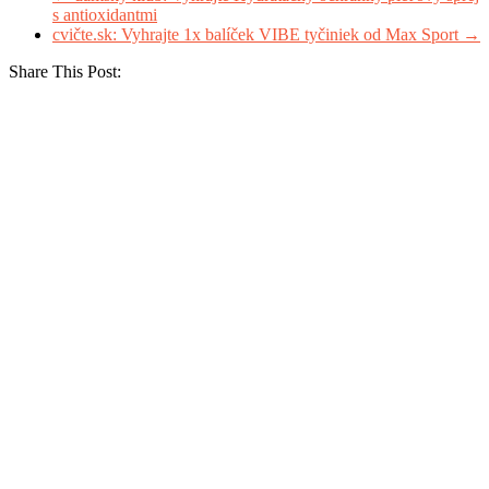
s antioxidantmi
cvičte.sk: Vyhrajte 1x balíček VIBE tyčiniek od Max Sport
→
Share This Post: