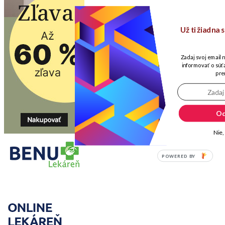
Už ti žiadna
Zadaj svoj email 
informovať o súťa
pre
Od
Nie,