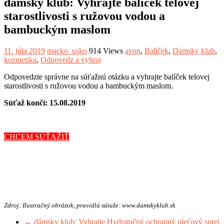
dámsky klub: Vyhrajte balíček telovej
starostlivosti s ružovou vodou a
bambuckým maslom
11. júla 2019
macko_usko
914 Views
avon
,
Balíček
,
Dámsky klub
,
kozmetika
,
Odpovedz a vyhraj
Odpovedzte správne na súťažnú otázku a vyhrajte balíček telovej
starostlivosti s ružovou vodou a bambuckým maslom.
Súťaž končí: 15.08.2019
CHCEM SÚŤAŽIŤ
Zdroj: Ilustračný obrázok, pravidlá sútaže: www.damskyklub.sk
←
dámsky klub: Vyhrajte Hydratačný ochranný pleťový sprej