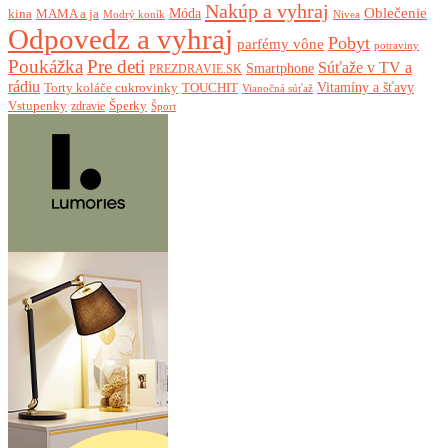
Nakúp a vyhraj
Oblečenie
Móda
kina
MAMA a ja
Modrý koník
Nivea
Odpovedz a vyhraj
Pobyt
parfémy vône
potraviny
Poukážka
Pre deti
Súťaže v TV a
Smartphone
PREZDRAVIE.SK
rádiu
Torty koláče cukrovinky
Vitamíny a šťavy
TOUCHIT
Vianočná súťaž
Vstupenky
Šperky
zdravie
Šport