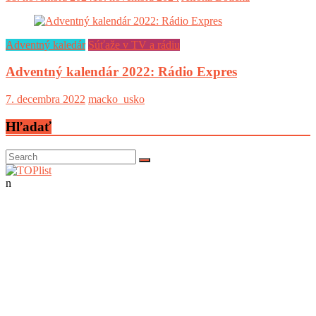
Adventný kaledár
Súťaže v TV a rádiu
Adventný kalendár 2022: Rádio Expres
7. decembra 2022
macko_usko
Hľadať
n