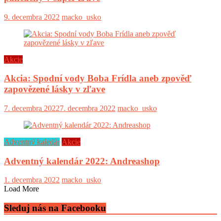
9. decembra 2022
macko_usko
Akcie
Akcia: Spodní vody Boba Frídla aneb zpověď
zapovězené lásky v zľave
7. decembra 2022
7. decembra 2022
macko_usko
Adventný kaledár
Akcie
Adventný kalendár 2022: Andreashop
1. decembra 2022
macko_usko
Load More
Sleduj nás na Facebooku