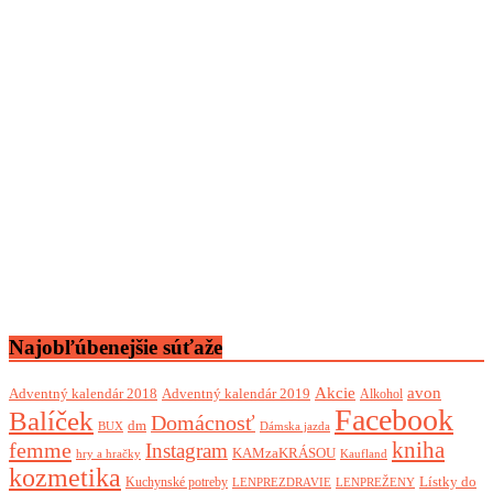
Najobľúbenejšie súťaže
Akcie
avon
Adventný kalendár 2018
Adventný kalendár 2019
Alkohol
Facebook
Balíček
Domácnosť
dm
BUX
Dámska jazda
femme
kniha
Instagram
KAMzaKRÁSOU
Kaufland
hry a hračky
kozmetika
Lístky do
Kuchynské potreby
LENPREZDRAVIE
LENPREŽENY