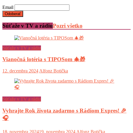
Email
Súťaže v TV a rádiu
Pozri všetko
Súťaže v TV a rádiu
Vianočná lotéria s TIPOSom 🎄🎁
12. decembra 2024
Alfonz Botička
Súťaže v TV a rádiu
Vyhrajte Rok života zadarmo s Rádiom Expres! 🎉
🎧
18. novembra 2024
19. novembra 2024
Alfonz Botička