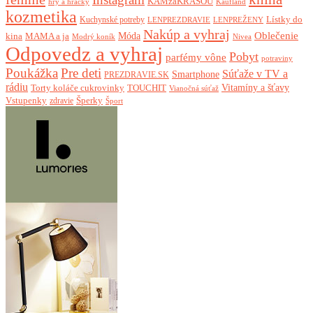
KAMzaKRÁSOU
Kaufland
hry a hračky
kozmetika
Lístky do
Kuchynské potreby
LENPREZDRAVIE
LENPREŽENY
Nakúp a vyhraj
Oblečenie
Móda
kina
MAMA a ja
Modrý koník
Nivea
Odpovedz a vyhraj
Pobyt
parfémy vône
potraviny
Poukážka
Pre deti
Súťaže v TV a
Smartphone
PREZDRAVIE.SK
rádiu
Torty koláče cukrovinky
Vitamíny a šťavy
TOUCHIT
Vianočná súťaž
Vstupenky
Šperky
zdravie
Šport