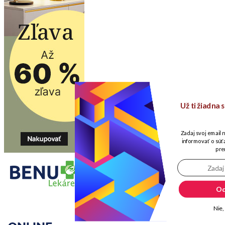
Už ti žiadna
Zadaj svoj email 
informovať o súťa
pre
Od
Nie,