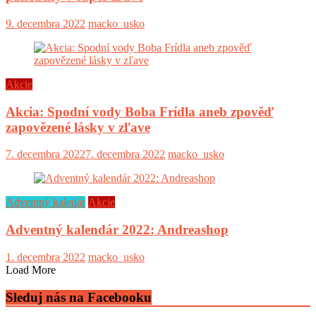
9. decembra 2022
macko_usko
Akcie
Akcia: Spodní vody Boba Frídla aneb zpověď
zapovězené lásky v zľave
7. decembra 2022
7. decembra 2022
macko_usko
Adventný kaledár
Akcie
Adventný kalendár 2022: Andreashop
1. decembra 2022
macko_usko
Load More
Sleduj nás na Facebooku