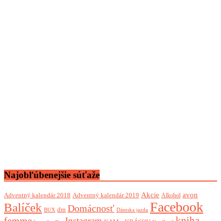
Najobľúbenejšie súťaže
Akcie
avon
Adventný kalendár 2018
Adventný kalendár 2019
Alkohol
Facebook
Balíček
Domácnosť
dm
BUX
Dámska jazda
femme
kniha
Instagram