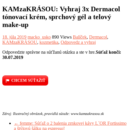
KAMzaKRÁSOU: Vyhraj 3x Dermacol
tónovací krém, sprchový gél a telový
make-up
18. júla 2019
macko_usko
890 Views
Balíček
,
Dermacol
,
KAMzaKRÁSOU
,
kozmetika
,
Odpovedz a vyhraj
Odpovedzte správne na súťžanú otázku a ste v hre.
Súťaž končí:
30.07.2019
CHCEM SÚŤAŽIŤ
Zdroj: Ilustračný obrázok, pravidlá sútaže: www.kamzakrasou.sk
←
femme: Súťaž o 2 balenia zrnkovej kávy L´OR Fortissimo
a štýlovú šálku na espresso!