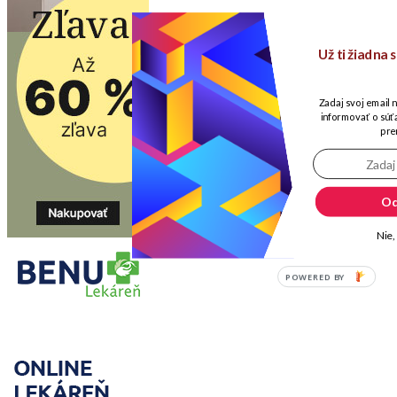
Už ti žiadna
Zadaj svoj email 
informovať o súťa
pre
Od
Nie,