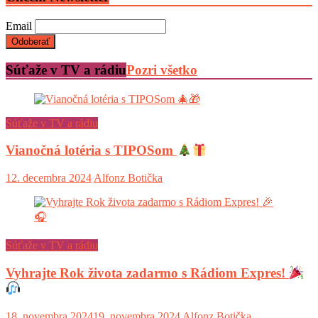
Email
Súťaže v TV a rádiu
Pozri všetko
Súťaže v TV a rádiu
Vianočná lotéria s TIPOSom
12. decembra 2024
Alfonz Botička
Súťaže v TV a rádiu
Vyhrajte Rok života zadarmo s Rádiom Expres!
18. novembra 2024
19. novembra 2024
Alfonz Botička