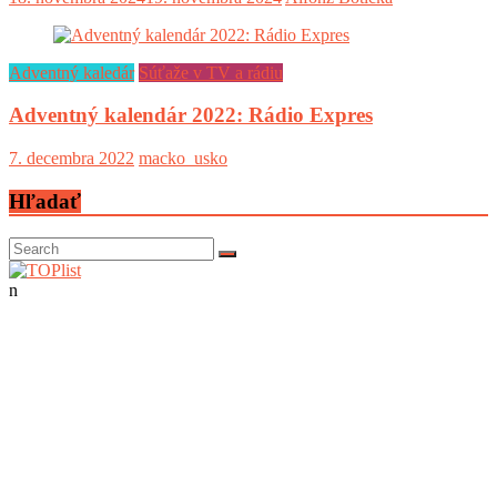
Adventný kaledár
Súťaže v TV a rádiu
Adventný kalendár 2022: Rádio Expres
7. decembra 2022
macko_usko
Hľadať
n