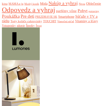
Nakúp a vyhraj
Oblečenie
Móda
kina
MAMA a ja
Modrý koník
Nivea
Odpovedz a vyhraj
Pobyt
parfémy vône
potraviny
Poukážka
Pre deti
Súťaže v TV a
Smartphone
PREZDRAVIE.SK
rádiu
Torty koláče cukrovinky
Vitamíny a šťavy
TOUCHIT
Vianočná súťaž
Vstupenky
Šperky
zdravie
Šport