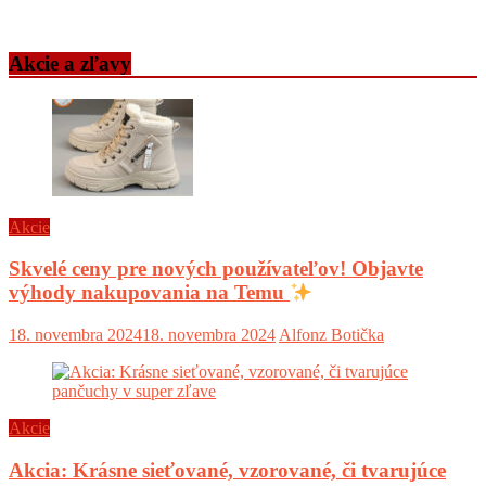
Akcie a zľavy
Akcie
Skvelé ceny pre nových používateľov! Objavte
výhody nakupovania na Temu
18. novembra 2024
18. novembra 2024
Alfonz Botička
Akcie
Akcia: Krásne sieťované, vzorované, či tvarujúce