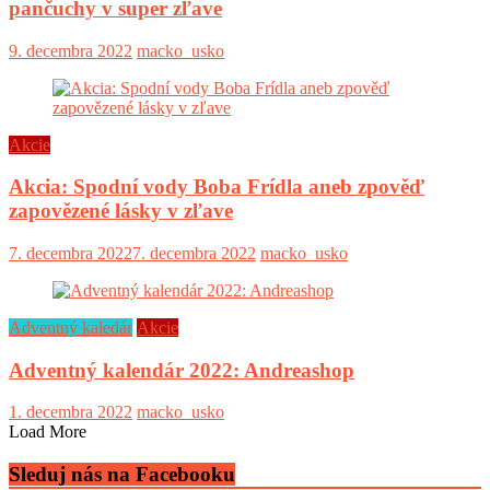
pančuchy v super zľave
9. decembra 2022
macko_usko
Akcie
Akcia: Spodní vody Boba Frídla aneb zpověď
zapovězené lásky v zľave
7. decembra 2022
7. decembra 2022
macko_usko
Adventný kaledár
Akcie
Adventný kalendár 2022: Andreashop
1. decembra 2022
macko_usko
Load More
Sleduj nás na Facebooku