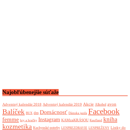
Najobľúbenejšie súťaže
Akcie
avon
Adventný kalendár 2018
Adventný kalendár 2019
Alkohol
Facebook
Balíček
Domácnosť
dm
BUX
Dámska jazda
femme
kniha
Instagram
KAMzaKRÁSOU
Kaufland
hry a hračky
kozmetika
Lístky do
Kuchynské potreby
LENPREZDRAVIE
LENPREŽENY