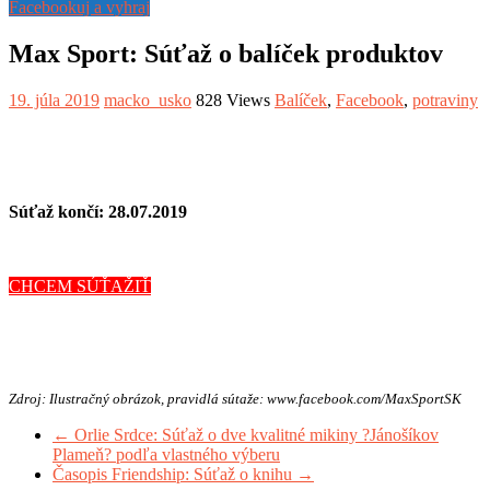
Facebookuj a vyhraj
Max Sport: Súťaž o balíček produktov
19. júla 2019
macko_usko
828 Views
Balíček
,
Facebook
,
potraviny
Súťaž končí: 28.07.2019
CHCEM SÚŤAŽIŤ
Zdroj: Ilustračný obrázok, pravidlá sútaže: www.facebook.com/MaxSportSK
←
Orlie Srdce: Súťaž o dve kvalitné mikiny ?Jánošíkov
Plameň? podľa vlastného výberu
Časopis Friendship: Súťaž o knihu
→