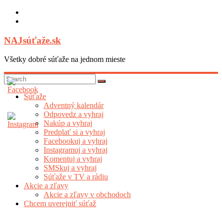
Skip
to
content
NAJsúťaže.sk
Všetky dobré súťaže na jednom mieste
Súťaže
Adventný kalendár
Odpovedz a vyhraj
Nakúp a vyhraj
Predplať si a vyhraj
Facebookuj a vyhraj
Instagramuj a vyhraj
Komentuj a vyhraj
SMSkuj a vyhraj
Súťaže v TV a rádiu
Akcie a zľavy
Akcie a zľavy v obchodoch
Chcem uverejniť súťaž