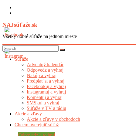
Skip
to
content
NAJsúťaže.sk
Všetky dobré súťaže na jednom mieste
Súťaže
Adventný kalendár
Odpovedz a vyhraj
Nakúp a vyhraj
Predplať si a vyhraj
Facebookuj a vyhraj
Instagramuj a vyhraj
Komentuj a vyhraj
SMSkuj a vyhraj
Súťaže v TV a rádiu
Akcie a zľavy
Akcie a zľavy v obchodoch
Chcem uverejniť súťaž
Odpovedz a vyhraj