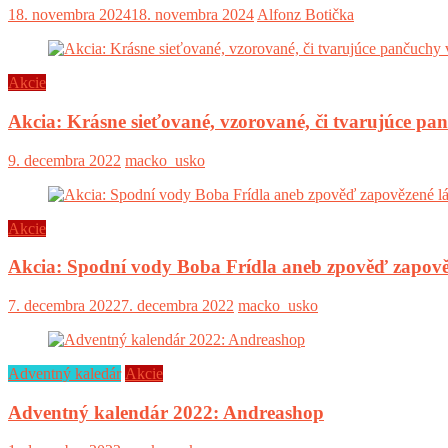
18. novembra 2024
18. novembra 2024
Alfonz Botička
Akcie
Akcia: Krásne sieťované, vzorované, či tvarujúce pa
9. decembra 2022
macko_usko
Akcie
Akcia: Spodní vody Boba Frídla aneb zpověď zapově
7. decembra 2022
7. decembra 2022
macko_usko
Adventný kaledár
Akcie
Adventný kalendár 2022: Andreashop