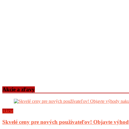
Akcie a zľavy
Akcie
Skvelé ceny pre nových používateľov! Objavte výh