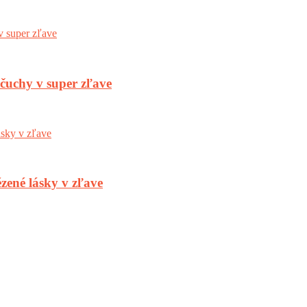
nčuchy v super zľave
zené lásky v zľave