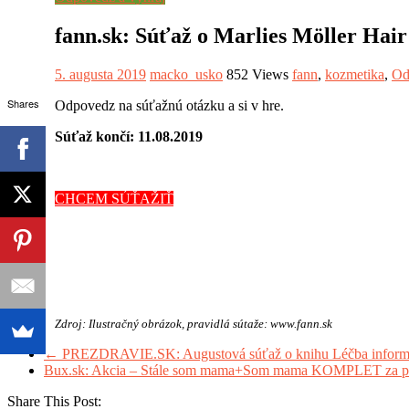
fann.sk: Súťaž o Marlies Möller Hair
5. augusta 2019
macko_usko
852 Views
fann
,
kozmetika
,
Od
Shares
Odpovedz na súťažnú otázku a si v hre.
Súťaž končí: 11.08.2019
CHCEM SÚŤAŽIŤ
Zdroj: Ilustračný obrázok, pravidlá sútaže: www.fann.sk
←
PREZDRAVIE.SK: Augustová súťaž o knihu Léčba inform
Bux.sk: Akcia – Stále som mama+Som mama KOMPLET za pol
Share This Post: