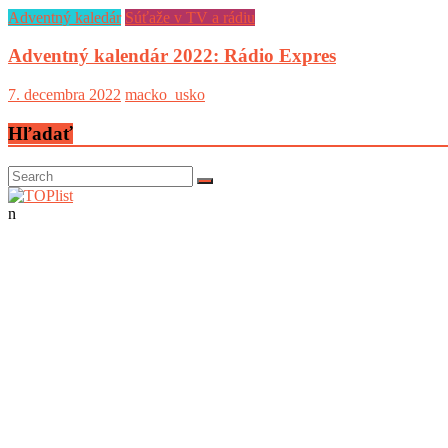
Adventný kaledár
Súťaže v TV a rádiu
Adventný kalendár 2022: Rádio Expres
7. decembra 2022
macko_usko
Hľadať
n