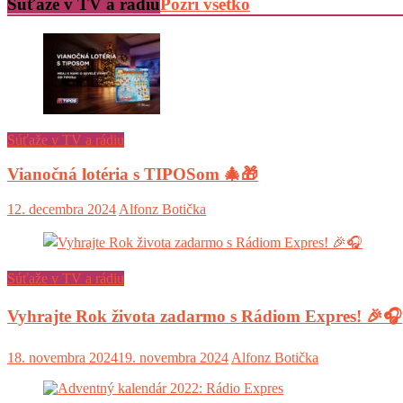
Súťaže v TV a rádiu
Pozri všetko
Súťaže v TV a rádiu
Vianočná lotéria s TIPOSom 🎄🎁
12. decembra 2024
Alfonz Botička
Súťaže v TV a rádiu
Vyhrajte Rok života zadarmo s Rádiom Expres! 🎉🎧
18. novembra 2024
19. novembra 2024
Alfonz Botička