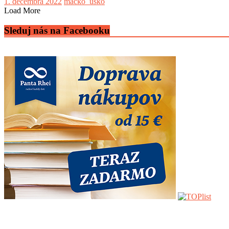
1. decembra 2022
macko_usko
Load More
Sleduj nás na Facebooku