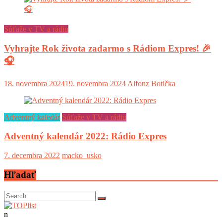
Súťaže v TV a rádiu
Vyhrajte Rok života zadarmo s Rádiom Expres! 🎉
🎧
18. novembra 2024
19. novembra 2024
Alfonz Botička
Adventný kaledár
Súťaže v TV a rádiu
Adventný kalendár 2022: Rádio Expres
7. decembra 2022
macko_usko
Hľadať
n