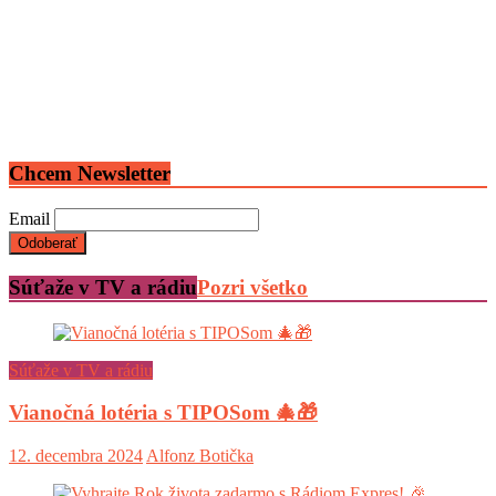
Chcem Newsletter
Email
Súťaže v TV a rádiu
Pozri všetko
Súťaže v TV a rádiu
Vianočná lotéria s TIPOSom 🎄🎁
12. decembra 2024
Alfonz Botička