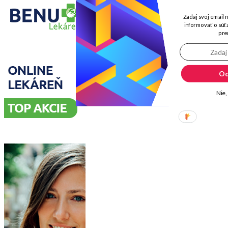
Zadaj svoj email 
informovať o súťa
pre
Od
Nie,