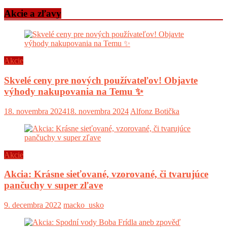
Akcie a zľavy
Akcie
Skvelé ceny pre nových používateľov! Objavte
výhody nakupovania na Temu ✨
18. novembra 2024
18. novembra 2024
Alfonz Botička
Akcie
Akcia: Krásne sieťované, vzorované, či tvarujúce
pančuchy v super zľave
9. decembra 2022
macko_usko