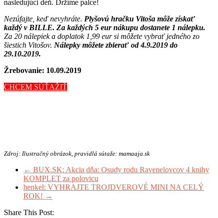
nasledujúci deň. Držíme palce!
Nezúfajte, keď nevyhráte.
Plyšovú hračku Vitoša môže získať
každý v BILLE. Za každých 5 eur nákupu dostanete 1 nálepku.
Za 20 nálepiek a doplatok 1,99 eur si môžete vybrať jedného zo
šiestich Vitošov.
Nálepky môžete zbierať od 4.9.2019 do
29.10.2019.
Žrebovanie: 10.09.2019
CHCEM SÚŤAŽIŤ
Zdroj: Ilustračný obrázok, pravidlá sútaže: mamaaja.sk
←
BUX.SK: Akcia dňa: Osudy rodu Ravenelovcov 4 knihy
KOMPLET za polovicu
henkel: VYHRAJTE TROJDVEROVÉ MINI NA CELÝ
ROK!
→
Share This Post: