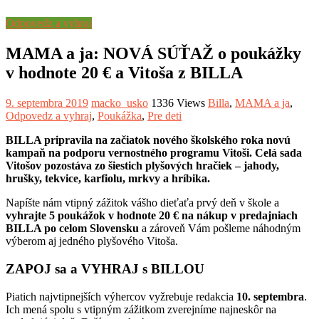
Odpovedz a vyhraj
MAMA a ja: NOVÁ SÚŤAŽ o poukážky
v hodnote 20 € a Vitoša z BILLA
9. septembra 2019
macko_usko
1336 Views
Billa
,
MAMA a ja
,
Odpovedz a vyhraj
,
Poukážka
,
Pre deti
BILLA pripravila na začiatok nového školského roka novú
kampaň na podporu vernostného programu Vitoši. Celá sada
Vitošov pozostáva zo šiestich plyšových hračiek – jahody,
hrušky, tekvice, karfiolu, mrkvy a hríbika.
Napíšte nám vtipný zážitok vášho dieťaťa prvý deň v škole a
vyhrajte 5 poukážok v hodnote 20 € na nákup v predajniach
BILLA po celom Slovensku
a zároveň Vám pošleme náhodným
výberom aj jedného plyšového Vitoša.
ZAPOJ sa a VYHRAJ s BILLOU
Piatich najvtipnejších výhercov vyžrebuje redakcia
10. septembra
.
Ich mená spolu s vtipným zážitkom zverejníme najneskôr na