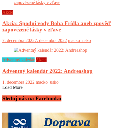
Akcie
Akcia: Spodní vody Boba Frídla aneb zpověď
zapovězené lásky v zľave
7. decembra 2022
7. decembra 2022
macko_usko
Adventný kaledár
Akcie
Adventný kalendár 2022: Andreashop
1. decembra 2022
macko_usko
Load More
Sleduj nás na Facebooku