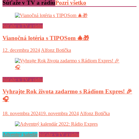
Súťaže v TV a rádiu
Pozri všetko
Súťaže v TV a rádiu
Vianočná lotéria s TIPOSom 🎄🎁
12. decembra 2024
Alfonz Botička
Súťaže v TV a rádiu
Vyhrajte Rok života zadarmo s Rádiom Expres! 🎉
🎧
18. novembra 2024
19. novembra 2024
Alfonz Botička
Adventný kaledár
Súťaže v TV a rádiu