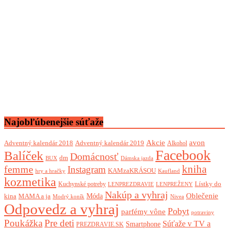
Najobľúbenejšie súťaže
Akcie
avon
Adventný kalendár 2018
Adventný kalendár 2019
Alkohol
Facebook
Balíček
Domácnosť
dm
BUX
Dámska jazda
femme
kniha
Instagram
KAMzaKRÁSOU
Kaufland
hry a hračky
kozmetika
Lístky do
Kuchynské potreby
LENPREZDRAVIE
LENPREŽENY
Nakúp a vyhraj
Oblečenie
Móda
kina
MAMA a ja
Modrý koník
Nivea
Odpovedz a vyhraj
Pobyt
parfémy vône
potraviny
Poukážka
Pre deti
Súťaže v TV a
Smartphone
PREZDRAVIE.SK