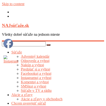
Skip to content
NAJsúťaže.sk
Všetky dobré súťaže na jednom mieste
Súťaže
Adventný kalendár
Odpovedz a vyhraj
Nakúp a vyhraj
Predplať si a vyhraj
Facebookuj a vyhraj
Instagramuj a vyhraj
Komentuj a vyhraj
SMSkuj a vyhraj
Súťaže v TV a rádiu
Akcie a zľavy
Akcie a zľavy v obchodoch
Chcem uverejniť súťaž