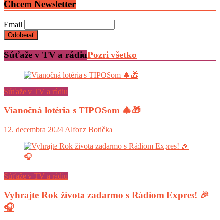
Chcem Newsletter
Email
Súťaže v TV a rádiu
Pozri všetko
Súťaže v TV a rádiu
Vianočná lotéria s TIPOSom 🎄🎁
12. decembra 2024
Alfonz Botička
Súťaže v TV a rádiu
Vyhrajte Rok života zadarmo s Rádiom Expres! 🎉
🎧