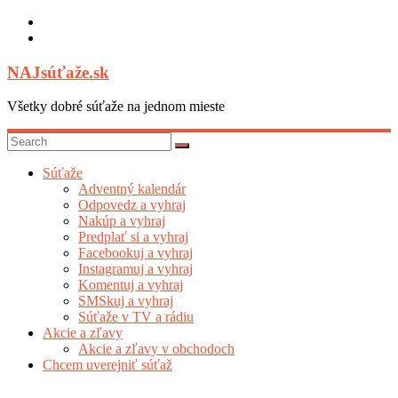
Skip
to
content
NAJsúťaže.sk
Všetky dobré súťaže na jednom mieste
Súťaže
Adventný kalendár
Odpovedz a vyhraj
Nakúp a vyhraj
Predplať si a vyhraj
Facebookuj a vyhraj
Instagramuj a vyhraj
Komentuj a vyhraj
SMSkuj a vyhraj
Súťaže v TV a rádiu
Akcie a zľavy
Akcie a zľavy v obchodoch
Chcem uverejniť súťaž