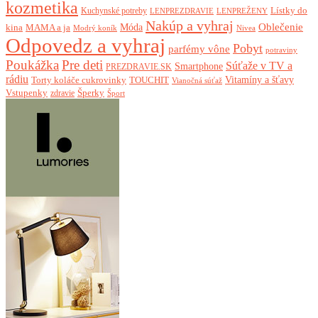
kozmetika
Lístky do
Kuchynské potreby
LENPREZDRAVIE
LENPREŽENY
Nakúp a vyhraj
Oblečenie
Móda
kina
MAMA a ja
Modrý koník
Nivea
Odpovedz a vyhraj
Pobyt
parfémy vône
potraviny
Poukážka
Pre deti
Súťaže v TV a
Smartphone
PREZDRAVIE.SK
rádiu
Torty koláče cukrovinky
Vitamíny a šťavy
TOUCHIT
Vianočná súťaž
Vstupenky
Šperky
zdravie
Šport