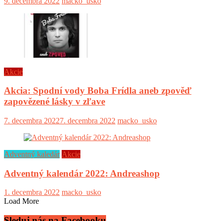
9. decembra 2022
macko_usko
Akcie
Akcia: Spodní vody Boba Frídla aneb zpověď
zapovězené lásky v zľave
7. decembra 2022
7. decembra 2022
macko_usko
Adventný kaledár
Akcie
Adventný kalendár 2022: Andreashop
1. decembra 2022
macko_usko
Load More
Sleduj nás na Facebooku