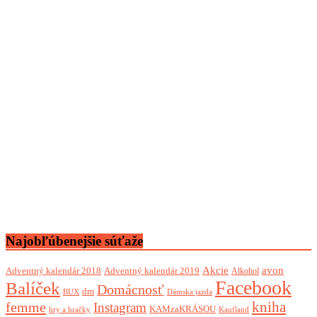
Najobľúbenejšie súťaže
Akcie
avon
Adventný kalendár 2018
Adventný kalendár 2019
Alkohol
Facebook
Balíček
Domácnosť
dm
BUX
Dámska jazda
femme
kniha
Instagram
KAMzaKRÁSOU
Kaufland
hry a hračky