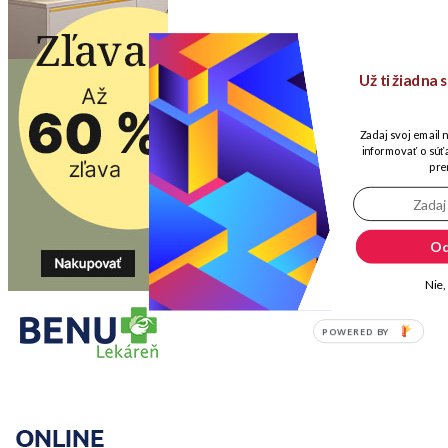
Už ti žiadna
Zadaj svoj email 
informovať o súťa
pre
Od
Nie,