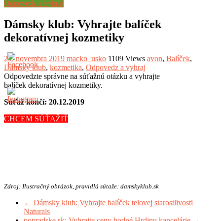
Odpovedz a vyhraj
Dámsky klub: Vyhrajte balíček
dekoratívnej kozmetiky
20. novembra 2019
macko_usko
1109 Views
avon
,
Balíček
,
Dámsky klub
,
kozmetika
,
Odpovedz a vyhraj
Odpovedzte správne na súťažnú otázku a vyhrajte
balíček dekoratívnej kozmetiky.
Súťaž končí: 20.12.2019
CHCEM SÚŤAŽIŤ
Zdroj: Ilustračný obrázok, pravidlá sútaže: damskyklub.sk
←
Dámsky klub: Vyhrajte balíček telovej starostlivosti
Naturals
popradske.sk: Vyhrajte ceny hodné Hrdinu kancelárie
→