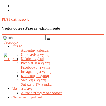
Skip
to
content
NAJsúťaže.sk
Všetky dobré súťaže na jednom mieste
Súťaže
Adventný kalendár
Odpovedz a vyhraj
Nakúp a vyhraj
Predplať si a vyhraj
Facebookuj a vyhraj
Instagramuj a vyhraj
Komentuj a vyhraj
SMSkuj a vyhraj
Súťaže v TV a rádiu
Akcie a zľavy
Akcie a zľavy v obchodoch
Chcem uverejniť súťaž