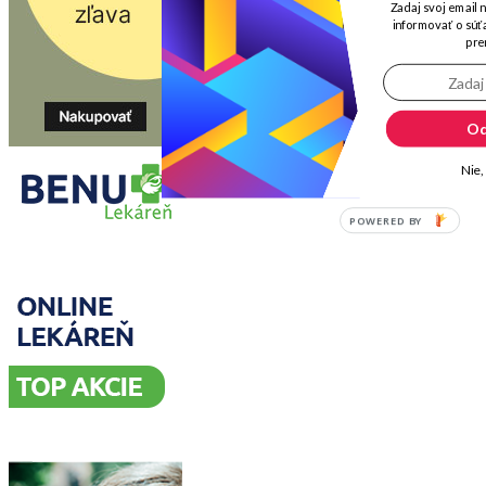
Zadaj svoj email 
informovať o súťa
pre
Od
Nie,