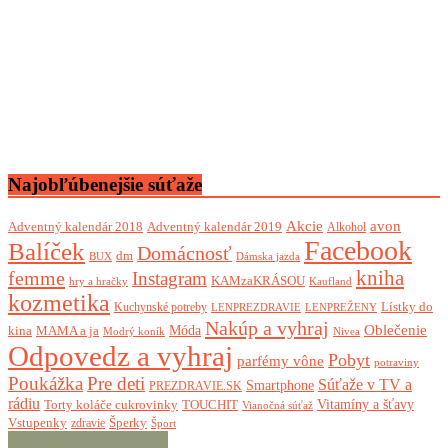
Najobľúbenejšie súťaže
Akcie
avon
Adventný kalendár 2018
Adventný kalendár 2019
Alkohol
Facebook
Balíček
Domácnosť
dm
BUX
Dámska jazda
femme
kniha
Instagram
KAMzaKRÁSOU
Kaufland
hry a hračky
kozmetika
Lístky do
Kuchynské potreby
LENPREZDRAVIE
LENPREŽENY
Nakúp a vyhraj
Oblečenie
Móda
kina
MAMA a ja
Modrý koník
Nivea
Odpovedz a vyhraj
Pobyt
parfémy vône
potraviny
Poukážka
Pre deti
Súťaže v TV a
Smartphone
PREZDRAVIE.SK
rádiu
Torty koláče cukrovinky
Vitamíny a šťavy
TOUCHIT
Vianočná súťaž
Vstupenky
Šperky
zdravie
Šport