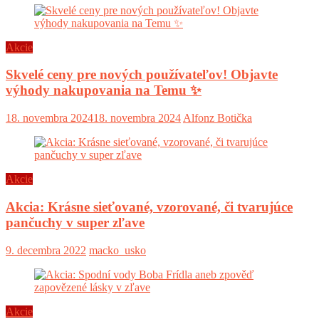
Akcie
Skvelé ceny pre nových používateľov! Objavte
výhody nakupovania na Temu ✨
18. novembra 2024
18. novembra 2024
Alfonz Botička
Akcie
Akcia: Krásne sieťované, vzorované, či tvarujúce
pančuchy v super zľave
9. decembra 2022
macko_usko
Akcie