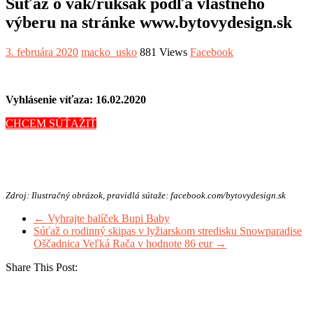
Súťaž o vak/ruksak podľa vlastného
výberu na stránke www.bytovydesign.sk
3. februára 2020
macko_usko
881 Views
Facebook
Vyhlásenie víťaza: 16.02.2020
CHCEM SÚŤAŽIŤ
Zdroj: Ilustračný obrázok, pravidlá sútaže: facebook.com/bytovydesign.sk
←
Vyhrajte balíček Bupi Baby
Súťaž o rodinný skipas v lyžiarskom stredisku Snowparadise
Oščadnica Veľká Rača v hodnote 86 eur
→
Share This Post: