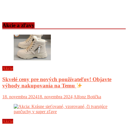
Akcie a zľavy
Akcie
Skvelé ceny pre nových používateľov! Objavte
výhody nakupovania na Temu
18. novembra 2024
18. novembra 2024
Alfonz Botička
Akcie