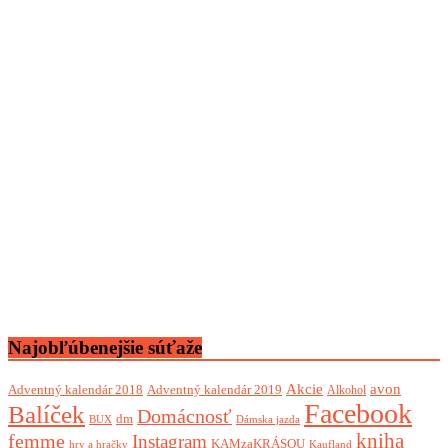
Najobľúbenejšie súťaže
Akcie
avon
Adventný kalendár 2018
Adventný kalendár 2019
Alkohol
Facebook
Balíček
Domácnosť
dm
BUX
Dámska jazda
femme
kniha
Instagram
KAMzaKRÁSOU
Kaufland
hry a hračky