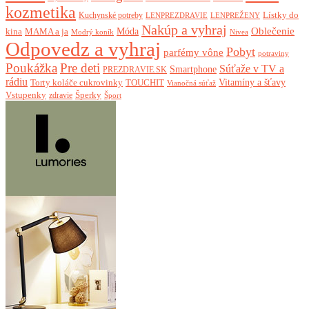
kozmetika
Lístky do
Kuchynské potreby
LENPREZDRAVIE
LENPREŽENY
Nakúp a vyhraj
Oblečenie
Móda
kina
MAMA a ja
Modrý koník
Nivea
Odpovedz a vyhraj
Pobyt
parfémy vône
potraviny
Poukážka
Pre deti
Súťaže v TV a
Smartphone
PREZDRAVIE.SK
rádiu
Torty koláče cukrovinky
Vitamíny a šťavy
TOUCHIT
Vianočná súťaž
Vstupenky
Šperky
zdravie
Šport