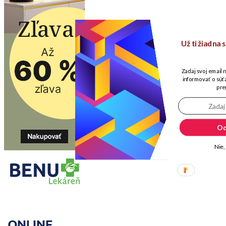
Už ti žiadna
Zadaj svoj email 
informovať o súťa
pre
Od
Nie,