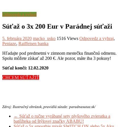
Odpovedz a vyhraj
Súťaž o 3x 200 Eur v Parádnej súťaži
5. februára 2020
macko_usko
1516 Views
Odpovedz a vyhraj
,
Peniaze
,
Raiffeisen banka
Hľadajte pod predmetmi v zimnom mestečku finančnú odmenu.
Spolu môžete získať až 200
€
. Ale pozor, máte iba 3 pokusy!
Súťaž končí: 12.02.2020
CHCEM SÚŤAŽIŤ
Zdroj: Ilustračný obrázok, pravidlá sútaže: paradnasutaz.sk/
←
Súťaž o ručne vyrábané sety plyšového zvieratka a
batôžteka od štýlovej značky ABABU!
Súťaž o 5x smoothie mixér SWITCH ON alebo 5x Aku