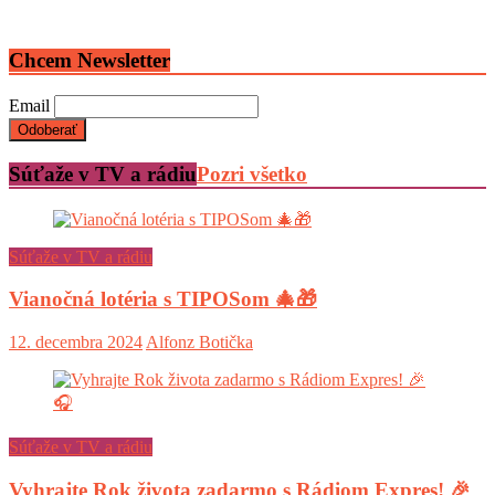
Chcem Newsletter
Email
Súťaže v TV a rádiu
Pozri všetko
Súťaže v TV a rádiu
Vianočná lotéria s TIPOSom 🎄🎁
12. decembra 2024
Alfonz Botička
Súťaže v TV a rádiu
Vyhrajte Rok života zadarmo s Rádiom Expres! 🎉