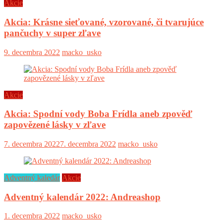
Akcie
Akcia: Krásne sieťované, vzorované, či tvarujúce
pančuchy v super zľave
9. decembra 2022
macko_usko
Akcie
Akcia: Spodní vody Boba Frídla aneb zpověď
zapovězené lásky v zľave
7. decembra 2022
7. decembra 2022
macko_usko
Adventný kaledár
Akcie
Adventný kalendár 2022: Andreashop
1. decembra 2022
macko_usko