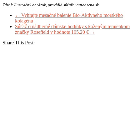
Zdroj: Ilustračný obrázok, pravidlá súťaže: autoazena.sk
←
Vyhrajte mesačné balenie Bio-Aktívneho morského
kolagénu
Súťaž o nádherné dámske hodinky s koženým remienkom
značky Rosefield v hodnote 105,20 €
→
Share This Post: