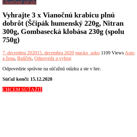
Ukončené súťaže
Vyhrajte 3 x Vianočnú krabicu plnú
dobrôt (Ščipák humenský 220g, Nitran
300g, Gombasecká klobása 230g (spolu
750g)
7. decembra 2020
15. decembra 2020
macko_usko
1109 Views
Auto
a žena
,
Balíček
,
Odpovedz a vyhraj
Odpovedzte správne na súťažnú otázku a ste v hre.
Súťaž končí: 15.12.2020
CHCEM SÚŤAŽIŤ