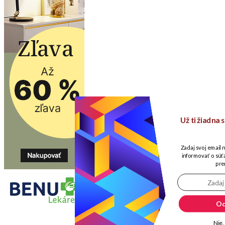
Už ti žiadna
Zadaj svoj email 
informovať o súťa
pre
Od
Nie,