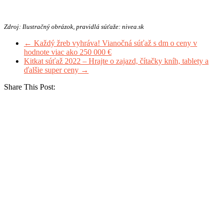
Zdroj: Ilustračný obrázok, pravidlá súťaže: nivea.sk
←
Každý žreb vyhráva! Vianočná súťaž s dm o ceny v
hodnote viac ako 250 000 €
Kitkat súťaž 2022 – Hrajte o zajazd, čítačky kníh, tablety a
ďalšie super ceny
→
Share This Post: