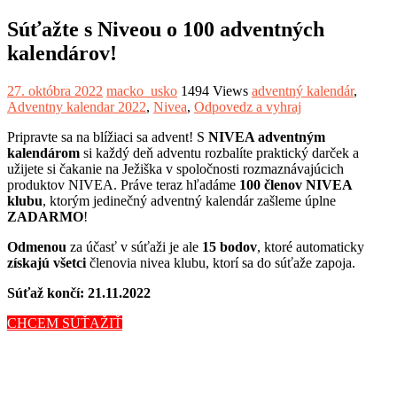
Súťažte s Niveou o 100 adventných
kalendárov!
27. októbra 2022
macko_usko
1494 Views
adventný kalendár
,
Adventny kalendar 2022
,
Nivea
,
Odpovedz a vyhraj
Pripravte sa na blížiaci sa advent! S
NIVEA adventným
kalendárom
si každý deň adventu rozbalíte praktický darček a
užijete si čakanie na Ježiška v spoločnosti rozmaznávajúcich
produktov NIVEA. Práve teraz hľadáme
100 členov NIVEA
klubu
, ktorým jedinečný adventný kalendár zašleme úplne
ZADARMO
!
Odmenou
za účasť v súťaži je ale
15 bodov
, ktoré automaticky
získajú všetci
členovia nivea klubu, ktorí sa do súťaže zapoja.
Súťaž končí: 21.11.2022
CHCEM SÚŤAŽIŤ