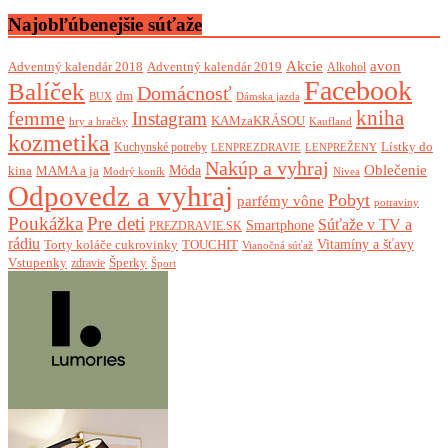
Najobľúbenejšie súťaže
Akcie
avon
Adventný kalendár 2018
Adventný kalendár 2019
Alkohol
Facebook
Balíček
Domácnosť
dm
BUX
Dámska jazda
femme
kniha
Instagram
KAMzaKRÁSOU
Kaufland
hry a hračky
kozmetika
Lístky do
Kuchynské potreby
LENPREZDRAVIE
LENPREŽENY
Nakúp a vyhraj
Oblečenie
Móda
kina
MAMA a ja
Modrý koník
Nivea
Odpovedz a vyhraj
Pobyt
parfémy vône
potraviny
Poukážka
Pre deti
Súťaže v TV a
Smartphone
PREZDRAVIE.SK
rádiu
Torty koláče cukrovinky
Vitamíny a šťavy
TOUCHIT
Vianočná súťaž
Vstupenky
Šperky
zdravie
Šport