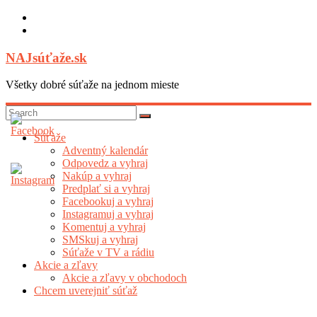
Skip
to
content
NAJsúťaže.sk
Všetky dobré súťaže na jednom mieste
Súťaže
Adventný kalendár
Odpovedz a vyhraj
Nakúp a vyhraj
Predplať si a vyhraj
Facebookuj a vyhraj
Instagramuj a vyhraj
Komentuj a vyhraj
SMSkuj a vyhraj
Súťaže v TV a rádiu
Akcie a zľavy
Akcie a zľavy v obchodoch
Chcem uverejniť súťaž