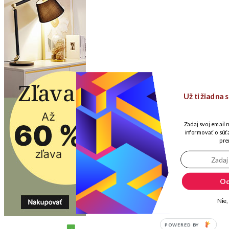
Už ti žiadna
Zadaj svoj email 
informovať o súťa
pre
Od
Nie,