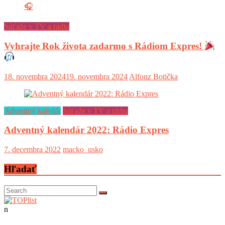
Súťaže v TV a rádiu
Vyhrajte Rok života zadarmo s Rádiom Expres!
18. novembra 2024
19. novembra 2024
Alfonz Botička
Adventný kaledár
Súťaže v TV a rádiu
Adventný kalendár 2022: Rádio Expres
7. decembra 2022
macko_usko
Hľadať
n