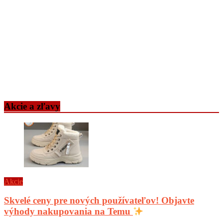
Akcie a zľavy
Akcie
Skvelé ceny pre nových používateľov! Objavte
výhody nakupovania na Temu