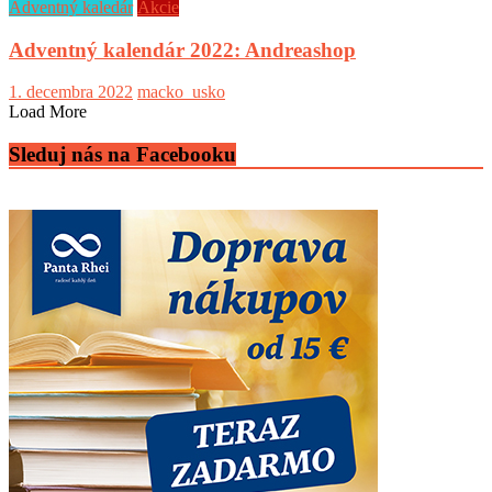
Adventný kaledár
Akcie
Adventný kalendár 2022: Andreashop
1. decembra 2022
macko_usko
Load More
Sleduj nás na Facebooku