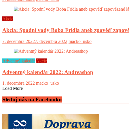
Akcie
Akcia: Spodní vody Boba Frídla aneb zpověď zapově
7. decembra 2022
7. decembra 2022
macko_usko
Adventný kaledár
Akcie
Adventný kalendár 2022: Andreashop
1. decembra 2022
macko_usko
Load More
Sleduj nás na Facebooku