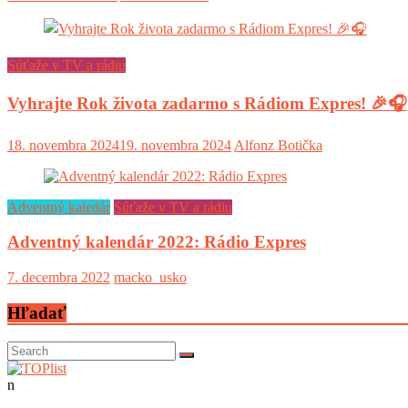
Súťaže v TV a rádiu
Vyhrajte Rok života zadarmo s Rádiom Expres! 🎉🎧
18. novembra 2024
19. novembra 2024
Alfonz Botička
Adventný kaledár
Súťaže v TV a rádiu
Adventný kalendár 2022: Rádio Expres
7. decembra 2022
macko_usko
Hľadať
n