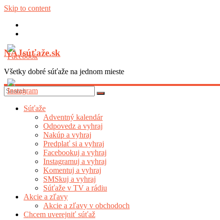
Skip to content
NAJsúťaže.sk
Všetky dobré súťaže na jednom mieste
Súťaže
Adventný kalendár
Odpovedz a vyhraj
Nakúp a vyhraj
Predplať si a vyhraj
Facebookuj a vyhraj
Instagramuj a vyhraj
Komentuj a vyhraj
SMSkuj a vyhraj
Súťaže v TV a rádiu
Akcie a zľavy
Akcie a zľavy v obchodoch
Chcem uverejniť súťaž