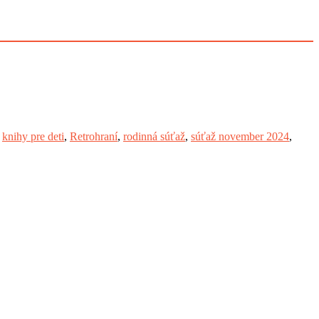
,
knihy pre deti
,
Retrohraní
,
rodinná súťaž
,
súťaž november 2024
,