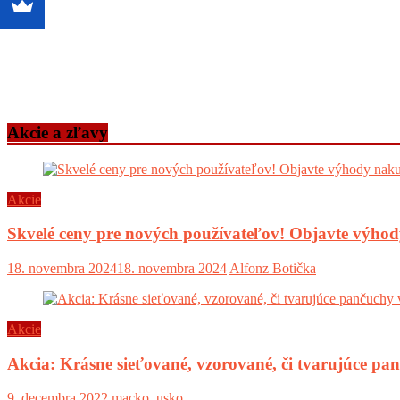
Akcie a zľavy
Akcie
Skvelé ceny pre nových používateľov! Objavte výh
18. novembra 2024
18. novembra 2024
Alfonz Botička
Akcie
Akcia: Krásne sieťované, vzorované, či tvarujúce pa
9. decembra 2022
macko_usko