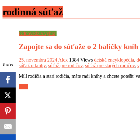
rodinná súťaž
Odpovedz a vyhraj
Zapojte sa do súťaže o 2 balíčky kníh 
25. novembra 2024
Alex
1384 Views
detská encyklopédia
,
d
Shares
súťaž o knihy
,
súťaž pre rodičov
,
súťaž pre starých rodičov
,
v
Milí rodičia a starí rodičia, máte radi knihy a chcete potešiť v
Viac