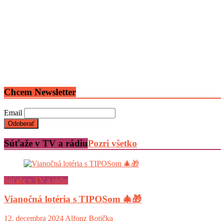
Chcem Newsletter
Email
Súťaže v TV a rádiu
Pozri všetko
Súťaže v TV a rádiu
Vianočná lotéria s TIPOSom 🎄🎁
12. decembra 2024
Alfonz Botička