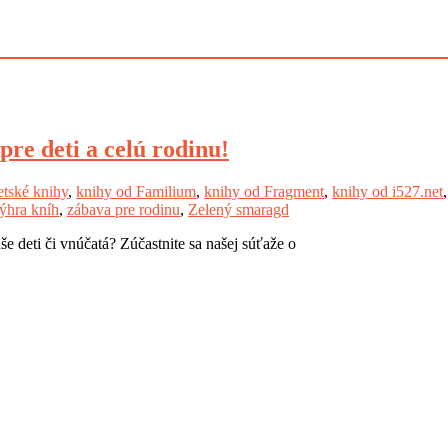
pre deti a celú rodinu!
etské knihy
,
knihy od Familium
,
knihy od Fragment
,
knihy od i527.net
ýhra kníh
,
zábava pre rodinu
,
Zelený smaragd
aše deti či vnúčatá? Zúčastnite sa našej súťaže o