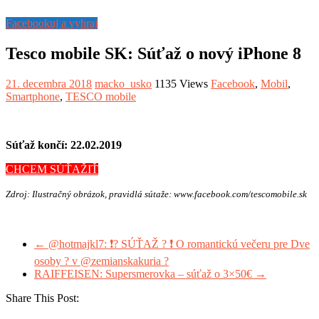
Facebookuj a vyhraj
Tesco mobile SK: Súťaž o nový iPhone 8
21. decembra 2018
macko_usko
1135 Views
Facebook
,
Mobil
,
Smartphone
,
TESCO mobile
Súťaž končí: 22.02.2019
CHCEM SÚŤAŽIŤ
Zdroj: Ilustračný obrázok, pravidlá sútaže: www.facebook.com/tescomobile.sk
←
@hotmajkl7: ❗? SÚŤAŽ ? ❗ O romantickú večeru pre Dve
osoby ? v @zemianskakuria ?
RAIFFEISEN: Supersmerovka – súťaž o 3×50€
→
Share This Post: