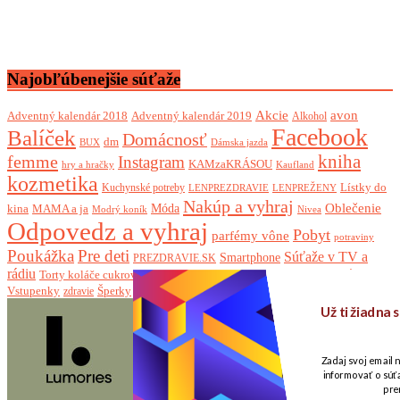
Najobľúbenejšie súťaže
Akcie
avon
Adventný kalendár 2018
Adventný kalendár 2019
Alkohol
Facebook
Balíček
Domácnosť
dm
BUX
Dámska jazda
femme
kniha
Instagram
KAMzaKRÁSOU
Kaufland
hry a hračky
kozmetika
Lístky do
Kuchynské potreby
LENPREZDRAVIE
LENPREŽENY
Nakúp a vyhraj
Oblečenie
Móda
kina
MAMA a ja
Modrý koník
Nivea
Odpovedz a vyhraj
Pobyt
parfémy vône
potraviny
Poukážka
Pre deti
Súťaže v TV a
Smartphone
PREZDRAVIE.SK
rádiu
Torty koláče cukrovinky
Vitamíny a šťavy
TOUCHIT
Vianočná súťaž
Vstupenky
Šperky
zdravie
Šport
Už ti žiadna
Zadaj svoj email 
informovať o súťa
pre