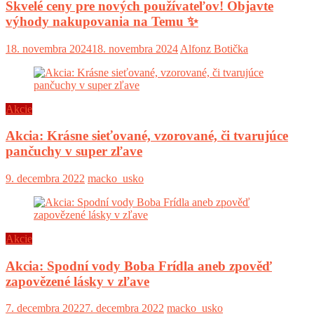
Skvelé ceny pre nových používateľov! Objavte
výhody nakupovania na Temu ✨
18. novembra 2024
18. novembra 2024
Alfonz Botička
Akcie
Akcia: Krásne sieťované, vzorované, či tvarujúce
pančuchy v super zľave
9. decembra 2022
macko_usko
Akcie
Akcia: Spodní vody Boba Frídla aneb zpověď
zapovězené lásky v zľave
7. decembra 2022
7. decembra 2022
macko_usko