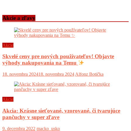
Akcie a zľavy
Akcie
Skvelé ceny pre nových používateľov! Objavte
výhody nakupovania na Temu
18. novembra 2024
18. novembra 2024
Alfonz Botička
Akcie
Akcia: Krásne sieťované, vzorované, či tvarujúce
pančuchy v super zľave
9. decembra 2022
macko_usko