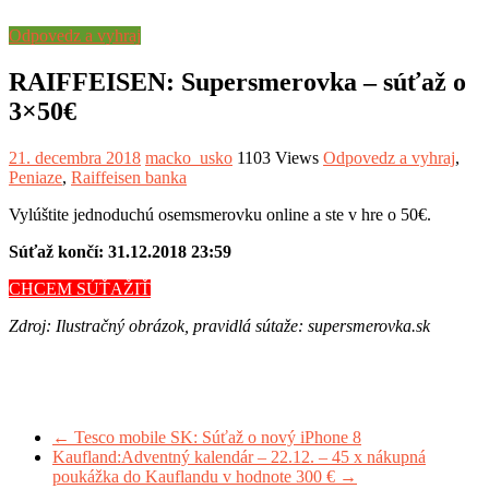
Odpovedz a vyhraj
RAIFFEISEN: Supersmerovka – súťaž o
3×50€
21. decembra 2018
macko_usko
1103 Views
Odpovedz a vyhraj
,
Peniaze
,
Raiffeisen banka
Vylúštite jednoduchú osemsmerovku online a ste v hre o 50€.
Súťaž končí: 31.12.2018 23:59
CHCEM SÚŤAŽIŤ
Zdroj: Ilustračný obrázok, pravidlá sútaže: supersmerovka.sk
←
Tesco mobile SK: Súťaž o nový iPhone 8
Kaufland:Adventný kalendár – 22.12. – 45 x nákupná
poukážka do Kauflandu v hodnote 300 €
→