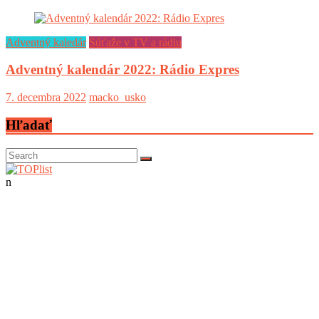
Adventný kaledár
Súťaže v TV a rádiu
Adventný kalendár 2022: Rádio Expres
7. decembra 2022
macko_usko
Hľadať
n