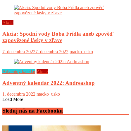
Akcie
Akcia: Spodní vody Boba Frídla aneb zpověď
zapovězené lásky v zľave
7. decembra 2022
7. decembra 2022
macko_usko
Adventný kaledár
Akcie
Adventný kalendár 2022: Andreashop
1. decembra 2022
macko_usko
Load More
Sleduj nás na Facebooku