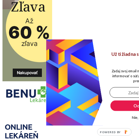
Už ti žiadna
Zadaj svoj email 
informovať o súťa
pre
Od
Nie,