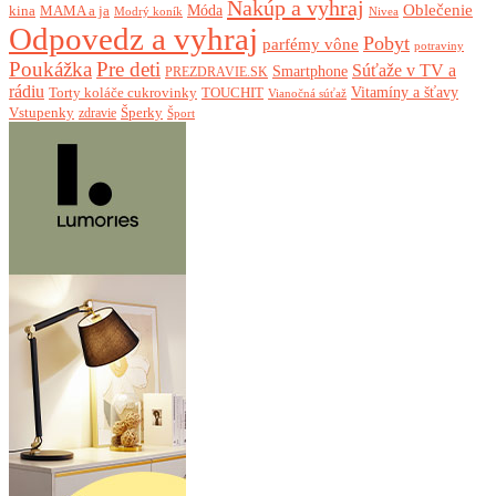
Nakúp a vyhraj
Oblečenie
Móda
kina
MAMA a ja
Modrý koník
Nivea
Odpovedz a vyhraj
Pobyt
parfémy vône
potraviny
Poukážka
Pre deti
Súťaže v TV a
Smartphone
PREZDRAVIE.SK
rádiu
Torty koláče cukrovinky
Vitamíny a šťavy
TOUCHIT
Vianočná súťaž
Vstupenky
Šperky
zdravie
Šport