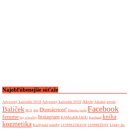
Najobľúbenejšie súťaže
Akcie
avon
Adventný kalendár 2018
Adventný kalendár 2019
Alkohol
Facebook
Balíček
Domácnosť
dm
BUX
Dámska jazda
femme
kniha
Instagram
KAMzaKRÁSOU
Kaufland
hry a hračky
kozmetika
Lístky do
Kuchynské potreby
LENPREZDRAVIE
LENPREŽENY