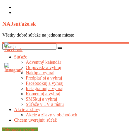
Skip
to
content
NAJsúťaže.sk
Všetky dobré súťaže na jednom mieste
Súťaže
Adventný kalendár
Odpovedz a vyhraj
Nakúp a vyhraj
Predplať si a vyhraj
Facebookuj a vyhraj
Instagramuj a vyhraj
Komentuj a vyhraj
SMSkuj a vyhraj
Súťaže v TV a rádiu
Akcie a zľavy
Akcie a zľavy v obchodoch
Chcem uverejniť súťaž
Odpovedz a vyhraj