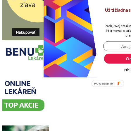
Už ti žiadna
Zadaj svoj email 
informovať o súťa
pre
Od
Nie,