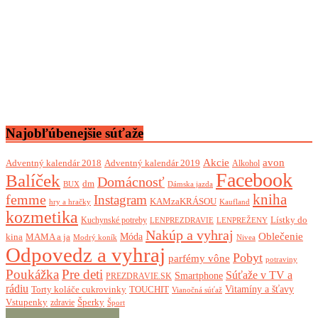
Najobľúbenejšie súťaže
Akcie
avon
Adventný kalendár 2018
Adventný kalendár 2019
Alkohol
Facebook
Balíček
Domácnosť
dm
BUX
Dámska jazda
femme
kniha
Instagram
KAMzaKRÁSOU
Kaufland
hry a hračky
kozmetika
Lístky do
Kuchynské potreby
LENPREZDRAVIE
LENPREŽENY
Nakúp a vyhraj
Oblečenie
Móda
kina
MAMA a ja
Modrý koník
Nivea
Odpovedz a vyhraj
Pobyt
parfémy vône
potraviny
Poukážka
Pre deti
Súťaže v TV a
Smartphone
PREZDRAVIE.SK
rádiu
Torty koláče cukrovinky
Vitamíny a šťavy
TOUCHIT
Vianočná súťaž
Vstupenky
Šperky
zdravie
Šport