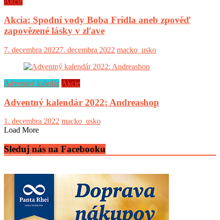
Akcie
Akcia: Spodní vody Boba Frídla aneb zpověď
zapovězené lásky v zľave
7. decembra 2022
7. decembra 2022
macko_usko
Adventný kaledár
Akcie
Adventný kalendár 2022: Andreashop
1. decembra 2022
macko_usko
Load More
Sleduj nás na Facebooku