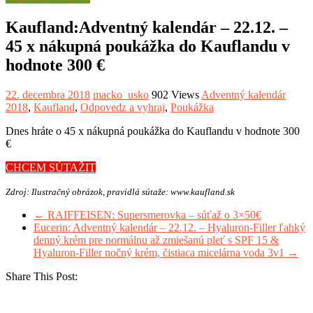
Kaufland:Adventný kalendár – 22.12. –
45 x nákupná poukážka do Kauflandu v
hodnote 300 €
22. decembra 2018
macko_usko
902 Views
Adventný kalendár
2018
,
Kaufland
,
Odpovedz a vyhraj
,
Poukážka
Dnes hráte o 45 x nákupná poukážka do Kauflandu v hodnote 300
€
CHCEM SÚTAŽIT
Zdroj: Ilustračný obrázok, pravidlá sútaže: www.kaufland.sk
←
RAIFFEISEN: Supersmerovka – súťaž o 3×50€
Eucerin: Adventný kalendár – 22.12. – Hyaluron-Filler ľahký
denný krém pre normálnu až zmiešanú pleť s SPF 15 &
Hyaluron-Filler nočný krém, čistiaca micelárna voda 3v1
→
Share This Post: